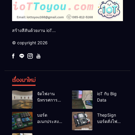
สร้างสีสันด้วยงาน ioT...
© copyright 2026
เรื่องมาใหม่
จัดไฟงาน
ioT กับ Big
นิทรรศการผึ่ง
Data
ป่า
บอร์ด
ThepSign
อเนกประสงค์
บอร์ดสั่งไฟ
ESP32-
LED Pixel
RelayRs485
สำหรับงาน