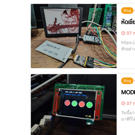
Blog
หัดเข
07 ก
https://youtu.
สักอย่า
อ่านหนั
ยุคปัจจุ
Blog
MODB
07 ก
วันนี้ม
นาทีก็ไ
ไวไฟได้นิ!! 
ขาว เร