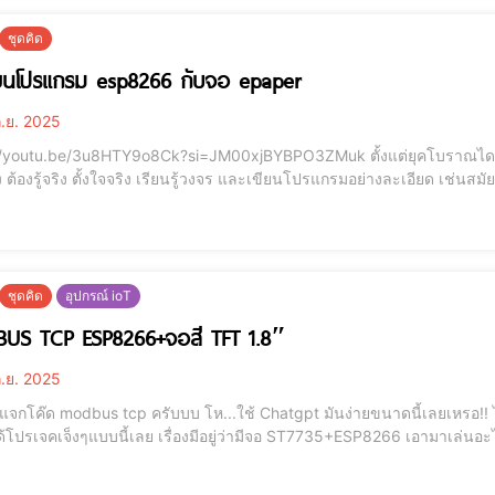
ชุดคิด
ียนโปรแกรม esp8266 กับจอ epaper
.ย. 2025
be/3u8HTY9o8Ck?si=JM00xjBYBPO3ZMuk ตั้งแต่ยุคโบราณไดโนเสาร์พึ่งถือกำเนิดเกิดมา การจะเรียนรู้อุปกรณ์อะไร
ง ต้องรู้จริง ตั้งใจจริง เรียนรู้วงจร และเขียนโปรแกรมอย่างละเอียด เช่นสม
งสือเป็นเล่ม ฮาร์ดแวร์ต้องแม่น เขียนโปรแกรมต้องเฉียบคม ยากจริง!! ทำให้การเ
บัน เท
ชุดคิด
อุปกรณ์ ioT
US TCP ESP8266+จอสี TFT 1.8″
.ย. 2025
าแจกโค๊ด modbus tcp ครับบบ โห...ใช้ Chatgpt มันง่ายขนาดนี้เลยเหรอ!! ไ
ด้โปรเจคเจ็งๆแบบนี้เลย เรื่องมีอยู่ว่ามีจอ ST7735+ESP8266 เอามาเล่นอะไร
มีหน้าจอแสดงผลก็เอามาจำลองเป็นไฟ led โปรเจคนี้จึงบังเกิด เริ่มจากบอกให้ chatgpt "วาดวงกลมสีแดงแบบมีเส้นรอบวงสี
ียงกันแบบแนวนอนจ