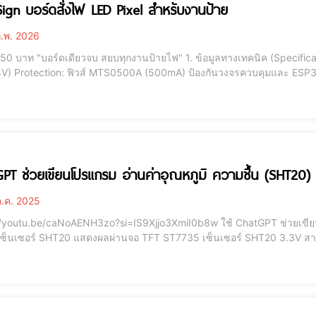
ign บอร์ดสั่งไฟ LED Pixel สำหรับงานป้าย
.พ. 2026
เทคนิค (Specifications) Input Voltage: 5V - 30V DC (รองรับไฟ 5V,
 Output: 5V Data (ขยายสัญญาณด้วยชิป
tch Communication: Wi-Fi และพอร์ต RS485 สำหรับคุม
ระยะไกล 2. กา
PT ช่วยเขียนโปรแกรม อ่านค่าอุณหภูมิ ความชื้น (SHT20
.ค. 2025
be/caNoAENH3zo?si=IS9Xjjo3XmiI0b8w ใช้ ChatGPT ช่วยเขียนโปรแกรม ใช้ ESP8266 อ่านค่าอุณหภูมิ ความชื้น
เซ็นเซอร์ SHT20 แสดงผลผ่านจอ TFT ST7735 เซ็นเซอร์ SHT20 3.3V สาย
D4 #define TFT_SDA D7 // MOSI #def