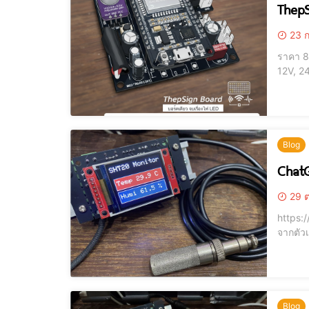
ThepS
23 ก
ราคา 850 บาท "บอร์ดเดียวจบ สยบทุกงานป้ายไฟ" 1. ข้อมูลทาง
12V, 24V) Protection: ฟิวส์ MTS0500A (500mA) ป้องกันวงจรควบคุมและ ESP32 Signal
74HCT125) Built-in Features: ไมค์ MAX4466, ตัวรับรีโมท IR, ปุ่มกด Swi
Blog
ChatG
29 ต
https://youtu.
จากตัว
เขียว ขาที่ใช้ติดต่อจอ TFT ST7735 // ---------- TFT Pin map ---------- #define TFT_CS D8 #define TFT_RST D3 #define TFT_DC
Blog