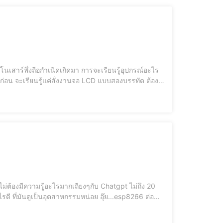
ัยก่อน จะเรียนรู้แค่สั่งงานจอ LCD แบบสองบรรทัด ต้อง
รียนรู้ถูกจำกัดเฉพาะนักอิเล็กทรอนิกส์เท่านั้น!! แต่
ม่ต้องมีความรู้อะไรมากเถียงๆกับ Chatgpt ไม่ถึง 20
ดี ที่มันดูเป็นอุตสาหกรรมหน่อย อุ๊ย...esp8266 ต่อ