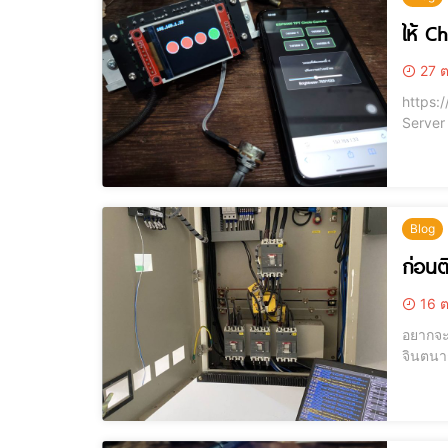
ให้ C
27 ต
https://you
Server
ด้วยคว
ทดลองท
Blog
ก่อนติ
16 ต
อยากจะต
จินตนาการเอา ไม่ๆๆ เรานักdiy ต้องทำตัวให้ดูดีมีหลักการ นี้เลย...
เปรียบเที
PM223