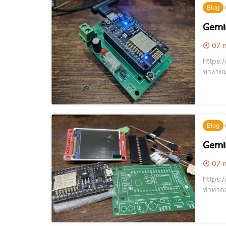
Blog
Gemi
07 ก
https://youtu.b
หาง่ายมาก พี่
ต่อ wi
Blog
Gemi
07 ก
https://youtu.be/0gEQWH-2
ทำท่ากลุ่มใจ
ให้ทำแบ
ไม่กระพ