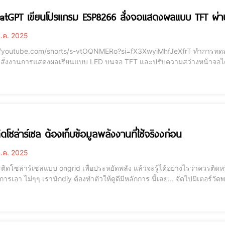
hatGPT เขียนโปรแกรม ESP8266 สั่งจอแสดงผลแบบ TFT ผ่
.ค. 2025
tube.com/shorts/s-vtOQNMERo?si=fX3XwyiMhfJeXfrT ทำการทดลองฝึกเขียนโปรแกรม ให้ ESP8266 ทำตัวเป็น Web
 สั่งงานการแสดงผลเรียนแบบ LED บนจอ TFT และปรับความสว่างหน้าจอได้
ามสามารถอันทรงพลังของ ChatGPT ทำให้เราแทบไม่ต้องคิดเอง อยากได้อะไรก
ี่เกือบจะสมบูรณ์แบบ สั่งงาน Esp8266 ผ่าน อ
ดโซล่าร์เซล ต้องเก็บข้อมูลพลังงานที่ใช้จริงงก่อน
.ค. 2025
ิดโซล่าร์เซลแบบ ongrid เพื่อประหยัดพลัง แล้วจะรู้ได้อย่างไรว่าควรติดหรือ
 จัดไปมิเตอร์วัดพลังงาน วัดวัตต์ที่ใช้จริงๆแบบเรียวทาม เก็บข้อมูลมา
ยบประมาณ 1 อาทิตย์ จะได้รู้ว่าการใช้ไฟจริงๆเป็นอย่างไร ใช้ไฟช่วงไหนเยอะ ช่วงไหนน้อย หลักการ ใช
0