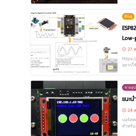
Blog
ESP8
Low-p
27 ส
https://youtu.be/y_8ZKme5
อยากใช
อนาล็อ
ให้ ทด
ขายอุป
24 ส
บอร์ดทด
สำหรับงานควบคุม แ
Xtensa LX106) ความถี่สัญญาณนาฬิกา: สูงสุด ~80 MHz (บาง 