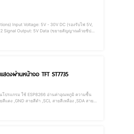
) แสดงผ่านหน้าจอ TFT ST7735
สีแดง ,GND สายสีดำ ,SCL สายสีเหลือง ,SDA สายสี