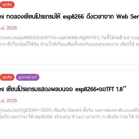
ชุดคิด
ni ทดลองเขียนโปรแกรมให้ esp8266 ดึงเวลาจาก Web Se
.ย. 2025
e/pAMG2rEoO8Y?si=cqkXkMkvKgWYI51j วันนี้ได้จอสี lcd แบบ 1.8 นิ้ว ST7735 สื่อสารแบบ SPI มาลองเล่น ซึ่งข้อมูล
ๆในกลุ่มก็ใช้กัน บ้านใกล้เรือนเคียงก็เล่นกันแบบสนุกสนาน เลือกใช้ esp8266เนื่องจากไม่ต้องการความแรงมาก ราคาไม่แพง
fi ได้ ทำการประกอบจอ+esp8266 เสร็จเรียบร้อย เริ่มทดลองอะไรดีละ!! เอาแ
แสดงผลบนจอ lcd ง
ชุดคิด
อุปกรณ์ ioT
ni เชียนโปรแกรมแสดงผลบนจอ esp8266+จอTFT 1.8″
.ย. 2025
X00 เถียงกับ Gemini ทั้งวัน ขอภาพธงชาติแบบเคลื่อนไหว ไปแสดงบนจอ LCD 1.8 นิ้ว ตอนแรก Gemini ก็
 บอกว่าจะใช้ esp8266 จริงเหรอ ช้านะ! เอาน่า!! เรายืนยันว่าจะใช้ Gemini บอกได้ จัดไป ให้ไปโหลดภาพ .gif มาเลย แล้วก็
บนั้นแบบนี้ สรุปทำงานไม่ได้ esp8266 รีเซตรัวๆ ก็นะ...ก็พอจะรู้อยู่ แต่
ริบ Gemini ก็ห