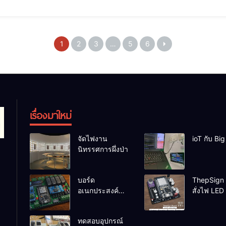
1
2
3
…
5
6
เรื่องมาใหม่
จัดไฟงาน
ioT กับ Bi
นิทรรศการผึ่งป่า
บอร์ด
ThepSign 
อเนกประสงค์
สั่งไฟ LED 
ESP32-
สำหรับงาน
RelayRs485 V1
ทดสอบอุปกรณ์