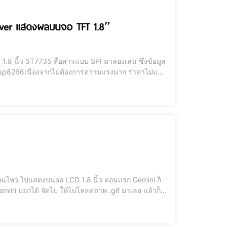
rver แสดงผลบนจอ TFT 1.8″
บบง่ายๆเลย ดึงค่าวัน เดือน ปี และเวลา จากเวป มา
ก็บังคับให้ Gemini หาทางออก ทำต่อไป และ ภาพแสดงต้อง