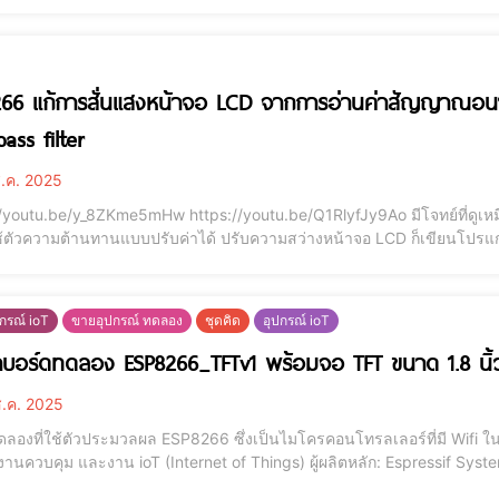
266 แก้การสั่นแสงหน้าจอ LCD จากการอ่านค่าสัญญาณอ
ass filter
.ค. 2025
mHw https://youtu.be/Q1RlyfJy9Ao มีโจทย์ที่ดูเหมือนง่ายแต่พอทำจริง อะ..ทำไมมีปัญหา โจทย์มีอยู่ว่า
้ตัวความต้านทานแบบปรับค่าได้ ปรับความสว่างหน้าจอ LCD ก็เขียนโปร
กแล้วแปลงค่าเป็นสัญญาณ PWM สั่งปรับความสวางจอ LCD คิดว่างานนี้กินห
สอบ คอมพาย อ่าวๆๆ พอปรั
กรณ์ ioT
ขายอุปกรณ์ ทดลอง
ชุดคิด
อุปกรณ์ ioT
แนะนำบอร์ดทดลอง ESP8266_TFTv1 พร้อมจอ TFT
.ค. 2025
ลองที่ใช้ตัวประมวลผล ESP8266 ซึ่งเป็นไมโครคอนโทรลเลอร์ที่มี Wifi ในต
ละงาน ioT (Internet of Things) ผู้ผลิตหลัก: Espressif Systems (บริษัทจีน) สถาปัตยกรรม: 32-bit RISC (Tensilica
library ปรับได้ถึง 160 MHz) หน่วยความจำ: RAM 80KB ,Flash (ขึ้นกับ