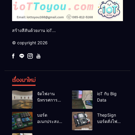
สร้างสีสันด้วยงาน ioT...
© copyright 2026
เรื่องมาใหม่
จัดไฟงาน
ioT กับ Big
นิทรรศการผึ่ง
Data
ป่า
บอร์ด
ThepSign
อเนกประสงค์
บอร์ดสั่งไฟ
ESP32-
LED Pixel
RelayRs485
สำหรับงาน