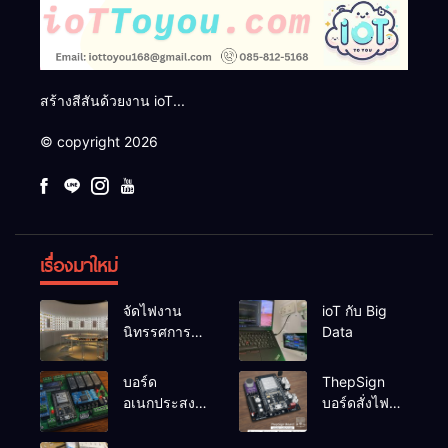
สร้างสีสันด้วยงาน ioT...
© copyright 2026
เรื่องมาใหม่
จัดไฟงาน
ioT กับ Big
นิทรรศการผึ่ง
Data
ป่า
บอร์ด
ThepSign
อเนกประสงค์
บอร์ดสั่งไฟ
ESP32-
LED Pixel
RelayRs485
สำหรับงาน