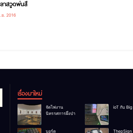
ลาสวูดพ่นสี
ิ.ย. 2016
เรื่องมาใหม่
จัดไฟงาน
ioT กับ Bi
นิทรรศการผึ่งป่า
บอร์ด
ThepSign 