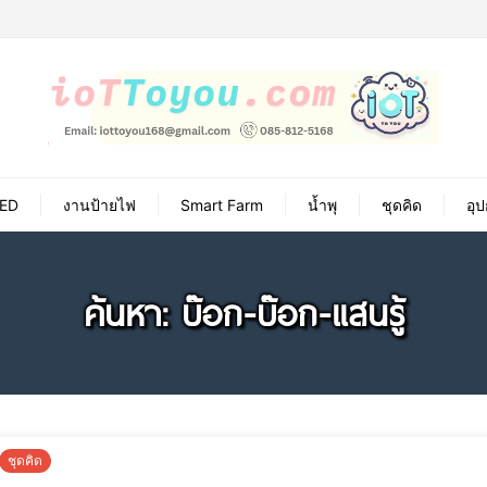
ED
งานป้ายไฟ
Smart Farm
น้ำพุ
ชุดคิด
อุ
ค้นหา: บ๊อก-บ๊อก-แสนรู้
ชุดคิด