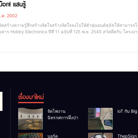
๊อก! แสนรู้
.ค. 2002
ีวิตสร้างความรู้สึกสร้างจิตใจสร้างจิตใจลงไปให้ตัวหุ่นยนต์สุนัขให้สาม
y Electronics ปีที่ 11 ฉบับที่ 125 พ.ย. 2545 สวัสดีครับ โครงงานในฉบับนี้ผมได้แนวคิดมาจากการเดินท่องเที่ยวแถวๆ
เล่นเด็กๆซึ่งก็ได้พบปะกับหุ่นยนต์สุนัขตัวหนึ่งซึ่งผมได้ซื้อมาใช้ทดลองในง
เก
เรื่องมาใหม่
จัดไฟงาน
ioT กับ Bi
นิทรรศการผึ่งป่า
บอร์ด
ThepSign 