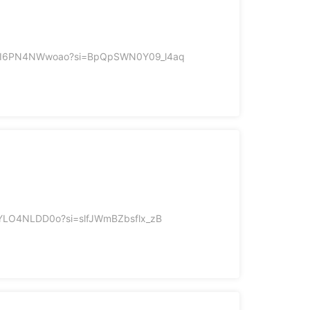
GQFGBRdSVLMc_Pi https://youtu.be/5YLO4NLDD0o?si=slfJWmBZbsflx_zB