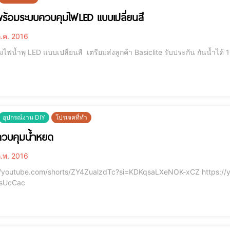
พร้อมระบบควบคุมไฟLED แบบเปลี่ยนสี
.ค. 2016
ไฟน้ำพุ LED แบบเปลี่ยนสี เตรียมส่งลูกค้า Basiclite รับประกัน กันน้ำได้
อุปกรณ์งาน DIY
โปรเจคที่ทำ
ควบคุมน้ำหยด
.พ. 2016
tube.com/shorts/ZY4ZualzdTc?si=KDKqsaLXeNOK-xCZ https://youtube.com/shorts/SlxhRa2ltGc?si=ZnM-
fsUcCac