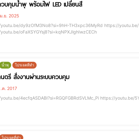
วบคุมน้ำพุ พร้อมไฟ LED เปลี่ยนสี
ม.ย. 2025
tu.be/dy9zOfM3No8?si=9hH-TH3xpc36MyRd https://youtu.be/I6PN4NWwoao?si=BpQpSWN0Y09_l4aq
//youtu.be/oFaXSYGYsj8?si=kqNPXJlghIwzCECh
น้ำพุ
โปรเจคที่ทำ
ดนตรี สั่งงานผ่านระบบควบคุม
.ค. 2017
https://youtu.be/4ecfqASDABI?si=R
โปรเจคที่ทำ