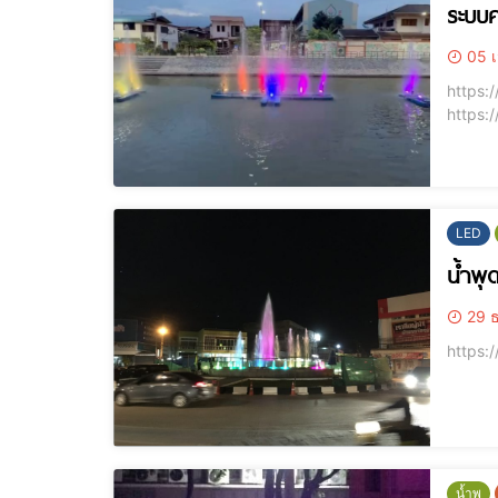
ระบบค
05 เ
https://you
https:
LED
น้ำพุ
29 ธ
น้ำพุ