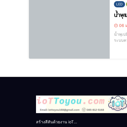
LED
น้ำพุ
06 ม
น้ำพุเปลี่ยนสี ถ่านหินลือชา รถม้าลือลั่น เครื่องปั้นลือนาม งามพระธาตุลือไ
ระบบควบ
ทำงานด้วยใจ เน้น
น้ำพุเปล
สร้างสีสันด้วยงาน ioT...