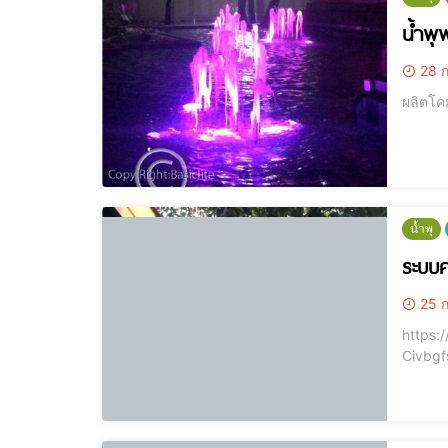
น้ำพุ
28 ก
ผลิตโคม
น้ำพุ
ระบบ
25 ก
https://you
Civbg