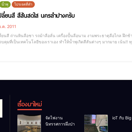
น้ำพุ
โปรเจคที่ทำ
เปลี่ยนสี สีสันสดใส นครลำปางครับ
.ค. 2011
กล ฝึกช้างใช้ลือโลก.. นามนครลำปาง น้ำพุเปลี่ยนสีได้ ด้วย
คุมที่เป็นเทคโนโลยีของเราเอง ทำให้น้ำพุเกิดสีสันต่างๆ มากมาย เน้น!! 
คุณภาพ BASICLITE รับประกันคุณภาพ ตอนนี้ทางเรารับออกแบบ ขาย และทำงานที่เกี่ยวกับน้ำพุ ทุกรูปแบบ ไม่ว่าจะเป็น
ี่ยนสี น้ำพุด
เรื่องมาใหม่
จัดไฟงาน
ioT กับ Bi
นิทรรศการผึ่งป่า