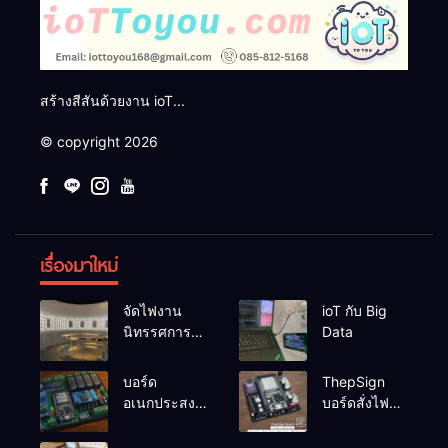
สร้างสีสันด้วยงาน ioT...
© copyright 2026
เรื่องมาใหม่
จัดไฟงาน
ioT กับ Big
นิทรรศการผึ่ง
Data
ป่า
บอร์ด
ThepSign
อเนกประสงค์
บอร์ดสั่งไฟ
ESP32-
LED Pixel
RelayRs485
สำหรับงาน