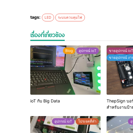
tags:
LED
ระบบควบคุมไฟ
เรื่องที่เกี่ยวข้อง
Blog
อุปกรณ์ ioT
ขายอุปกรณ์ io
ขายอุปกรณ์ งา
ioT กับ Big Data
ThepSign บอร์
สำหรับงานป้า
อุปกรณ์ ioT
โปรเจคที่ทำ
อ