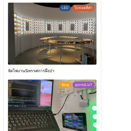
LED
โปรเจคที่ทำ
จัดไฟงานนิทรรศการผึ่งป่า
Blog
อุปกรณ์ ioT