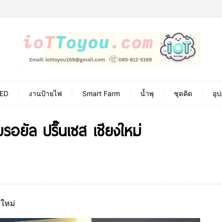
ED
งานป้ายไฟ
Smart Farm
น้ำพุ
ชุดคิด
อุ
รอยัล ปริ๊นเซส เชียงใหม่
งใหม่