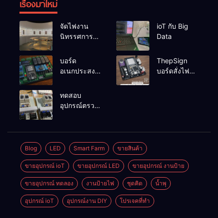
เรื่องมาใหม่
จัดไฟงาน
ioT กับ Big
นิทรรศการผึ่ง
Data
ป่า
บอร์ด
ThepSign
อเนกประสงค์
บอร์ดสั่งไฟ
ESP32-
LED Pixel
RelayRs485
สำหรับงาน
ทดสอบ
V1
ป้าย
อุปกรณ์ตรวจ
จับระดับน้ำ
แบบ 2 ระดับ
OMRON
61F-G
Blog
LED
Smart Farm
ขายสินค้า
ขายอุปกรณ์ ioT
ขายอุปกรณ์ LED
ขายอุปกรณ์ งานป้าย
ขายอุปกรณ์ ทดลอง
งานป้ายไฟ
ชุดคิด
น้ำพุ
อุปกรณ์ ioT
อุปกรณ์งาน DIY
โปรเจคที่ทำ