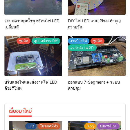
ระบบควบคุมน้ำพุ พร้อมไฟ LED
DIY ไฟ LED แบบ Pixel ทำบูญ
เปลี่ยนสี
ถวายวัด
ชุดคิด
อุปกรณ์งาน DIY
งานป้ายไฟ
ชุดคิด
อุปกรณ์งาน DIY
ปรับแสงไฟและสั่งงานไฟ LED
ออกแบบ 7-Segment + ระบบ
ด้วยรีโมท
ควบคุม
เรื่องมาใหม่
LED
โปรเจคที่ทำ
Blog
อุปกรณ์ ioT