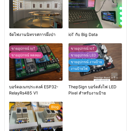
จัดไฟงานนิทรรศการผึ่งป่า
ioT กับ Big Data
ขายอุปกรณ์ ioT
ขายอุปกรณ์ ioT
ขายอุปกรณ์ ทดลอง
ขายอุปกรณ์ LED
ขายอุปกรณ์ งานป้าย
งานป้ายไฟ
บอร์ดอเนกประสงค์ ESP32-
ThepSign บอร์ดสั่งไฟ LED
RelayRs485 V1
Pixel สำหรับงานป้าย
Blog