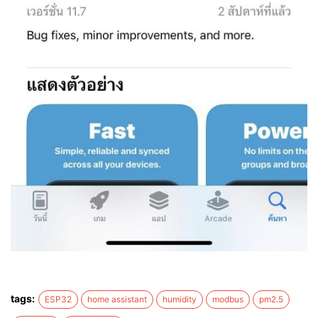
tags:
ESP32
home assistant
humidity
modbus
pm2.5