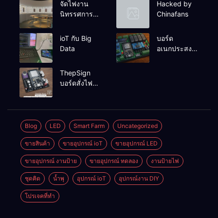
จัดไฟงาน
Hacked by
นิทรรศการผึ่ง
Chinafans
ป่า
ioT กับ Big
บอร์ด
Data
อเนกประสงค์
ESP32-
RelayRs485
ThepSign
V1
บอร์ดสั่งไฟ
LED Pixel
สำหรับงาน
ป้าย
Blog
LED
Smart Farm
Uncategorized
ขายสินค้า
ขายอุปกรณ์ ioT
ขายอุปกรณ์ LED
ขายอุปกรณ์ งานป้าย
ขายอุปกรณ์ ทดลอง
งานป้ายไฟ
ชุดคิด
น้ำพุ
อุปกรณ์ ioT
อุปกรณ์งาน DIY
โปรเจคที่ทำ