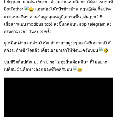
telegram มาเล่น เฮ้ยยย…ทำไมง่ายแบบนี้อยากได้อะไรก็ขอที่
BotFather
แอบส่องโค๊ดป้าข้างบ้าน ทฤษฎีเดิมก็อปตัด
แปะแบบเดิมๆ อ่านข้อมูลอุณหภูมิ,ความชื้น ,ฝุ่น pm2.5
(สื่อสารแบบ modbus tcp) ส่งขึ้นกลุ่มบน app telegram ส่ง
ตรงตามเวลา วันละ 3 ครั้ง
ดูเหมือนง่าย แต่อ่านโค๊ดแล้วตาลายดูงงๆ ขอนั่งวิเคราะห์โค๊
ดก่อน ถ้าเข้าใจแล้ว เดี๋ยวเอามาเล่าให้ฟังนะครับบบบ
ปล.ชีวิตก็อปตัดแปะ ถ้า Line ไม่ตุยสิ้นเดือนมีนา ก็ไม่อยาก
เปลี่ยน มันคือทางออกของชีวิตครับบบ