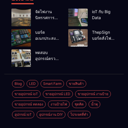
จัดไฟงาน
ioT กับ Big
นิทรรศการผึ่ง
Data
ป่า
บอร์ด
ThepSign
อเนกประสงค์
บอร์ดสั่งไฟ
ESP32-
LED Pixel
RelayRs485
สำหรับงาน
ทดสอบ
V1
ป้าย
อุปกรณ์ตรวจ
จับระดับน้ำ
แบบ 2 ระดับ
OMRON
61F-G
Blog
LED
Smart Farm
ขายสินค้า
ขายอุปกรณ์ ioT
ขายอุปกรณ์ LED
ขายอุปกรณ์ งานป้าย
ขายอุปกรณ์ ทดลอง
งานป้ายไฟ
ชุดคิด
น้ำพุ
อุปกรณ์ ioT
อุปกรณ์งาน DIY
โปรเจคที่ทำ