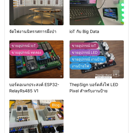
จัดไฟงานนิทรรศการผึ่งป่า
ioT กับ Big Data
ขายอุปกรณ์ ioT
ขายอุปกรณ์ ioT
ขายอุปกรณ์ ทดลอง
ขายอุปกรณ์ LED
ขายอุปกรณ์ งานป้าย
งานป้ายไฟ
บอร์ดอเนกประสงค์ ESP32-
ThepSign บอร์ดสั่งไฟ LED
RelayRs485 V1
Pixel สำหรับงานป้าย
Blog