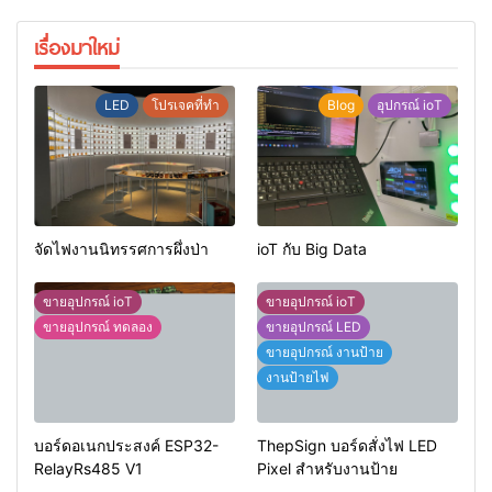
เรื่องมาใหม่
LED
โปรเจคที่ทำ
Blog
อุปกรณ์ ioT
จัดไฟงานนิทรรศการผึ่งป่า
ioT กับ Big Data
ขายอุปกรณ์ ioT
ขายอุปกรณ์ ioT
ขายอุปกรณ์ ทดลอง
ขายอุปกรณ์ LED
ขายอุปกรณ์ งานป้าย
งานป้ายไฟ
บอร์ดอเนกประสงค์ ESP32-
ThepSign บอร์ดสั่งไฟ LED
RelayRs485 V1
Pixel สำหรับงานป้าย