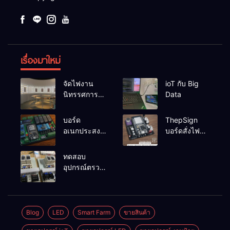
เรื่องมาใหม่
จัดไฟงาน
ioT กับ Big
นิทรรศการผึ่ง
Data
ป่า
บอร์ด
ThepSign
อเนกประสงค์
บอร์ดสั่งไฟ
ESP32-
LED Pixel
RelayRs485
สำหรับงาน
ทดสอบ
V1
ป้าย
อุปกรณ์ตรวจ
จับระดับน้ำ
แบบ 2 ระดับ
OMRON
61F-G
Blog
LED
Smart Farm
ขายสินค้า