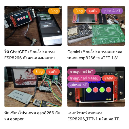
(SHT20) แสดงผ่านหน้าจอ TFT
ST7735
Blog
Blog
ชุดคิด
อุปกรณ์ ioT
ให้ ChatGPT เขียนโปรแกรม
Gemini เชียนโปรแกรมแสดงผล
ESP8266 สั่งจอแสดงผลแบบ
บนจอ esp8266+จอTFT 1.8″
TFT ผ่าน WebServer
Blog
ชุดคิด
ขายอุปกรณ์ ioT
ขายอุปกรณ์ ทดลอง
ชุดคิด
อุปกรณ์ ioT
หัดเขียนโปรแกรม esp8266 กับ
แนะนำบอร์ดทดลอง
จอ epaper
ESP8266_TFTv1 พร้อมจอ TFT
ขนาด 1.8 นิ้ว ราคา 500 บาท