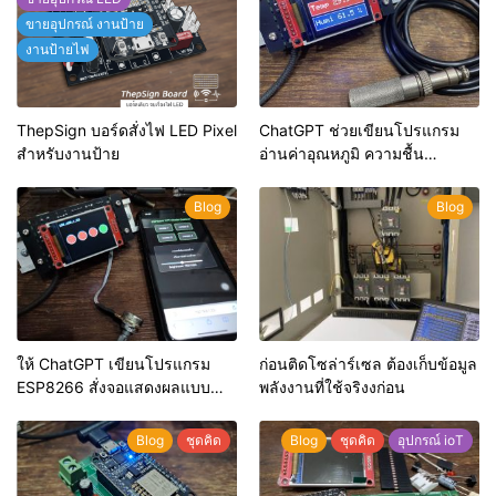
ขายอุปกรณ์ งานป้าย
งานป้ายไฟ
ThepSign บอร์ดสั่งไฟ LED Pixel
ChatGPT ช่วยเขียนโปรแกรม
สำหรับงานป้าย
อ่านค่าอุณหภูมิ ความชื้น
(SHT20) แสดงผ่านหน้าจอ TFT
ST7735
Blog
Blog
ให้ ChatGPT เขียนโปรแกรม
ก่อนติดโซล่าร์เซล ต้องเก็บข้อมูล
ESP8266 สั่งจอแสดงผลแบบ
พลังงานที่ใช้จริงงก่อน
TFT ผ่าน WebServer
Blog
ชุดคิด
Blog
ชุดคิด
อุปกรณ์ ioT