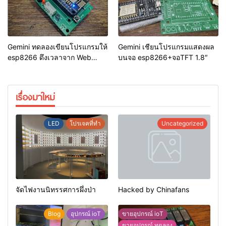
Gemini ทดลองเขียนโปรแกรมให้
Gemini เชียนโปรแกรมแสดงผล
esp8266 ดึงเวลาจาก Web
บนจอ esp8266+จอTFT 1.8″
Server แสดงผลบนจอ TFT 1.8″
เรื่องมาใหม่
LED
โปรเจคที่ทำ
Uncategorized
จัดไฟงานนิทรรศการผึ่งป่า
Hacked by Chinafans
Blog
อุปกรณ์ ioT
ขายอุปกรณ์ ioT
ขายอุปกรณ์ ทดลอง