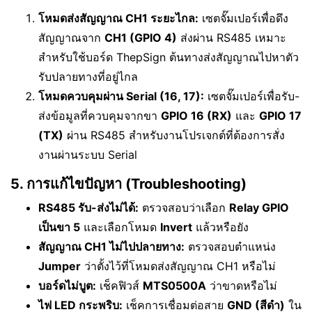
โหมดส่งสัญญาณ CH1 ระยะไกล:
เซตจั๊มเปอร์เพื่อดึง
สัญญาณจาก
CH1 (GPIO 4)
ส่งผ่าน RS485 เหมาะ
สำหรับใช้บอร์ด ThepSign ต้นทางส่งสัญญาณไปหาตัว
รับปลายทางที่อยู่ไกล
โหมดควบคุมผ่าน Serial (16, 17):
เซตจั๊มเปอร์เพื่อรับ-
ส่งข้อมูลที่ควบคุมจากขา
GPIO 16 (RX)
และ
GPIO 17
(TX)
ผ่าน RS485 สำหรับงานโปรเจกต์ที่ต้องการสั่ง
งานผ่านระบบ Serial
5. การแก้ไขปัญหา (Troubleshooting)
RS485 รับ-ส่งไม่ได้:
ตรวจสอบว่าเลือก
Relay GPIO
เป็นขา 5
และเลือกโหมด
Invert
แล้วหรือยัง
สัญญาณ CH1 ไม่ไปปลายทาง:
ตรวจสอบตำแหน่ง
Jumper
ว่าตั้งไว้ที่โหมดส่งสัญญาณ CH1 หรือไม่
บอร์ดไม่บูต:
เช็คฟิวส์
MTS0500A
ว่าขาดหรือไม่
ไฟ LED กระพริบ:
เช็คการเชื่อมต่อสาย
GND (สีดำ)
ใน