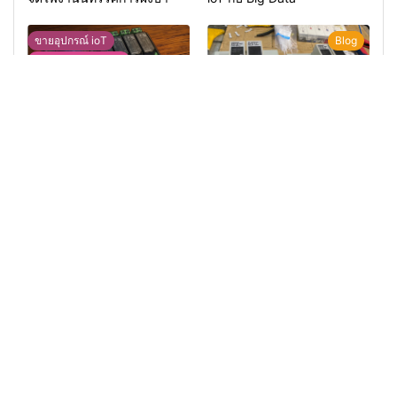
ขายอุปกรณ์ ioT
Blog
ขายอุปกรณ์ ทดลอง
บอร์ดอเนกประสงค์ ESP32-
ทดสอบอุปกรณ์ตรวจจับระดับ
RelayRs485 V1
น้ำ แบบ 2 ระดับ OMRON
61F-G
Blog
ChatGPT ช่วยเขียนโปรแกรม
อ่านค่าอุณหภูมิ ความชื้น
(SHT20) แสดงผ่านหน้าจอ
TFT ST7735