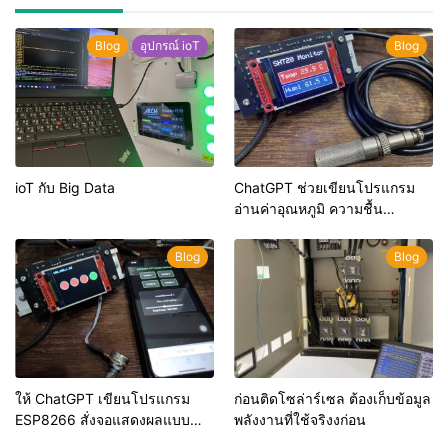
Blog
อุปกรณ์ ioT
Blog
ioT กับ Big Data
ChatGPT ช่วยเขียนโปรแกรม
อ่านค่าอุณหภูมิ ความชื้น
(SHT20) แสดงผ่านหน้าจอ TFT
ST7735
Blog
Blog
ให้ ChatGPT เขียนโปรแกรม
ก่อนติดโซล่าร์เซล ต้องเก็บข้อมูล
ESP8266 สั่งจอแสดงผลแบบ
พลังงานที่ใช้จริงงก่อน
TFT ผ่าน WebServer