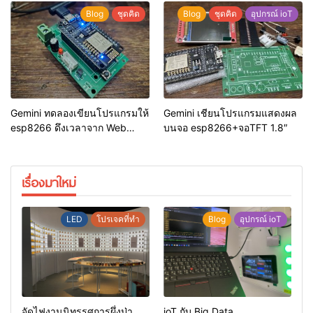
Blog
ชุดคิด
Blog
ชุดคิด
อุปกรณ์ ioT
Gemini ทดลองเขียนโปรแกรมให้
Gemini เชียนโปรแกรมแสดงผล
esp8266 ดึงเวลาจาก Web
บนจอ esp8266+จอTFT 1.8″
Server แสดงผลบนจอ TFT 1.8″
เรื่องมาใหม่
LED
โปรเจคที่ทำ
Blog
อุปกรณ์ ioT
จัดไฟงานนิทรรศการผึ่งป่า
ioT กับ Big Data