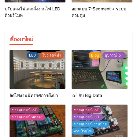
ปรับแสงไฟและสั่งงานไฟ LED
ออกแบบ 7-Segment + ระบบ
ด้วยรีโมท
ควบคุม
เรื่องมาใหม่
LED
โปรเจคที่ทำ
Blog
อุปกรณ์ ioT
จัดไฟงานนิทรรศการผึ่งป่า
ioT กับ Big Data
ขายอุปกรณ์ ioT
ขายอุปกรณ์ ioT
ขายอุปกรณ์ ทดลอง
ขายอุปกรณ์ LED
ขายอุปกรณ์ งานป้าย
งานป้ายไฟ