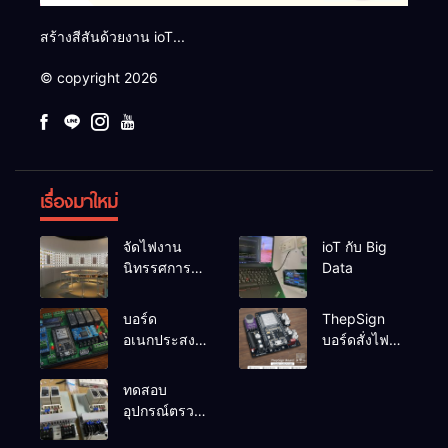
สร้างสีสันด้วยงาน ioT...
© copyright 2026
เรื่องมาใหม่
จัดไฟงาน
ioT กับ Big
นิทรรศการผึ่ง
Data
ป่า
บอร์ด
ThepSign
อเนกประสงค์
บอร์ดสั่งไฟ
ESP32-
LED Pixel
RelayRs485
สำหรับงาน
ทดสอบ
V1
ป้าย
อุปกรณ์ตรวจ
จับระดับน้ำ