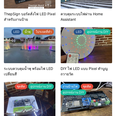
ThepSign บอร์ดสั่งไฟ LED Pixel
ควบคุมระบบไฟผ่าน Home
สำหรับงานป้าย
Assistant
LED
น้ำพุ
โปรเจคที่ทำ
LED
อุปกรณ์งาน DIY
ระบบควบคุมน้ำพุ พร้อมไฟ LED
DIY ไฟ LED แบบ Pixel ทำบูญ
เปลี่ยนสี
ถวายวัด
ชุดคิด
อุปกรณ์งาน DIY
งานป้ายไฟ
ชุดคิด
อุปกรณ์งาน DIY