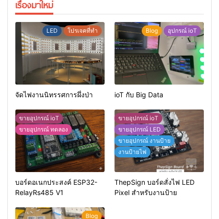
เรื่องมาใหม่
LED
โปรเจคที่ทำ
Blog
อุปกรณ์ ioT
จัดไฟงานนิทรรศการผึ่งป่า
ioT กับ Big Data
ขายอุปกรณ์ ioT
ขายอุปกรณ์ ioT
ขายอุปกรณ์ ทดลอง
ขายอุปกรณ์ LED
ขายอุปกรณ์ งานป้าย
งานป้ายไฟ
บอร์ดอเนกประสงค์ ESP32-
ThepSign บอร์ดสั่งไฟ LED
RelayRs485 V1
Pixel สำหรับงานป้าย
Blog