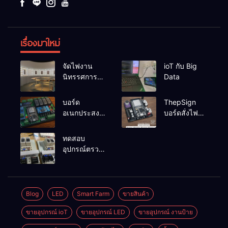
เรื่องมาใหม่
จัดไฟงาน
ioT กับ Big
นิทรรศการผึ่ง
Data
ป่า
บอร์ด
ThepSign
อเนกประสงค์
บอร์ดสั่งไฟ
ESP32-
LED Pixel
RelayRs485
สำหรับงาน
ทดสอบ
V1
ป้าย
อุปกรณ์ตรวจ
จับระดับน้ำ
แบบ 2 ระดับ
OMRON
61F-G
Blog
LED
Smart Farm
ขายสินค้า
ขายอุปกรณ์ ioT
ขายอุปกรณ์ LED
ขายอุปกรณ์ งานป้าย