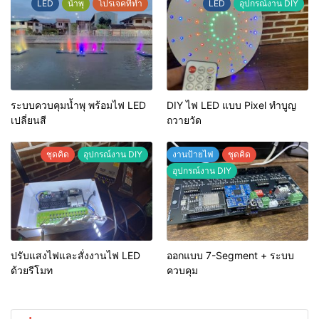
LED
น้ำพุ
โปรเจคที่ทำ
LED
อุปกรณ์งาน DIY
ระบบควบคุมน้ำพุ พร้อมไฟ LED
DIY ไฟ LED แบบ Pixel ทำบูญ
เปลี่ยนสี
ถวายวัด
ชุดคิด
อุปกรณ์งาน DIY
งานป้ายไฟ
ชุดคิด
อุปกรณ์งาน DIY
ปรับแสงไฟและสั่งงานไฟ LED
ออกแบบ 7-Segment + ระบบ
ด้วยรีโมท
ควบคุม